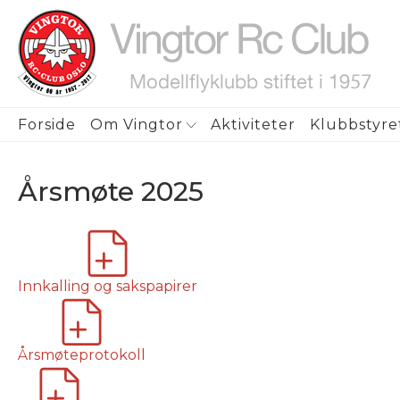
ubmenu
Forside
Om Vingtor
Aktiviteter
Klubbstyre
ubmenu
Årsmøte 2025
ubmenu
Innkalling og sakspapirer
Årsmøteprotokoll