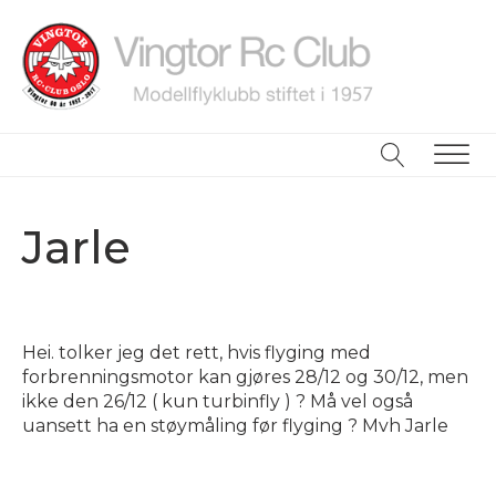
ubmenu
ubmenu
Jarle
ubmenu
Hei. tolker jeg det rett, hvis flyging med
forbrenningsmotor kan gjøres 28/12 og 30/12, men
ikke den 26/12 ( kun turbinfly ) ? Må vel også
uansett ha en støymåling før flyging ? Mvh Jarle