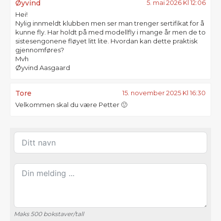
Øyvind
5. mai 2026 Kl 12:06
Hei!
Nylig innmeldt klubben men ser man trenger sertifikat for å
kunne fly. Har holdt på med modellfly i mange år men de to
sistesengonene fløyet litt lite. Hvordan kan dette praktisk
gjennomføres?
Mvh
Øyvind Aasgaard
Tore
15. november 2025 Kl 16:30
Velkommen skal du være Petter 🙂
Maks 500 bokstaver/tall