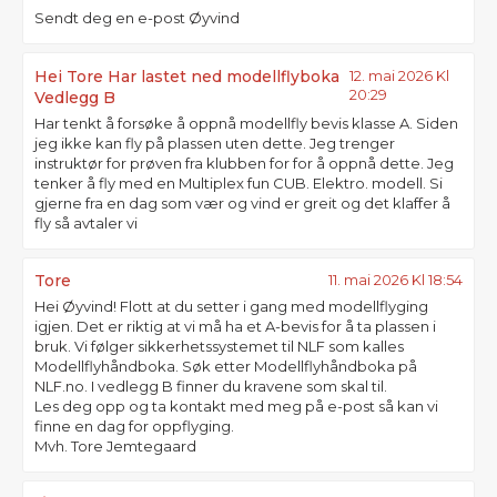
Sendt deg en e-post Øyvind
Hei Tore Har lastet ned modellflyboka
12. mai 2026 Kl
20:29
Vedlegg B
Har tenkt å forsøke å oppnå modellfly bevis klasse A. Siden
jeg ikke kan fly på plassen uten dette. Jeg trenger
instruktør for prøven fra klubben for for å oppnå dette. Jeg
tenker å fly med en Multiplex fun CUB. Elektro. modell. Si
gjerne fra en dag som vær og vind er greit og det klaffer å
fly så avtaler vi
Tore
11. mai 2026 Kl 18:54
Hei Øyvind! Flott at du setter i gang med modellflyging
igjen. Det er riktig at vi må ha et A-bevis for å ta plassen i
bruk. Vi følger sikkerhetssystemet til NLF som kalles
Modellflyhåndboka. Søk etter Modellflyhåndboka på
NLF.no. I vedlegg B finner du kravene som skal til.
Les deg opp og ta kontakt med meg på e-post så kan vi
finne en dag for oppflyging.
Mvh. Tore Jemtegaard