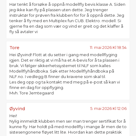
Har tenkt å forsøke å oppnå modellfly bevis klasse A. Siden
jeg ikke kan fly på plassen uten dette. Jeg trenger
instruktør for prøven fra klubben for for å oppnå dette. Jeg
tenker å fly med en Multiplex fun CUB. Elektro. modell. Si
gjerne fra en dag som vær og vind er greit og det klaffer å
fly så avtaler vi
Tore
11. mai 2026 Kl 18:54
Hei Øyvind! Flott at du setter i gang med modellflyging
igjen. Det er riktig at vi må ha et A-bevis for å ta plassen i
bruk. Vi følger sikkerhetssystemet til NLF som kalles
Modellflyhåndboka. Søk etter Modellflyhåndboka på
NLF.no. I vedlegg B finner du kravene som skal til.
Les deg opp og ta kontakt med meg på e-post så kan vi
finne en dag for oppflyging.
Mvh. Tore Jemtegaard
Øyvind
5. mai 2026 Kl 12:06
Hei!
Nylig innmeldt klubben men ser man trenger sertifikat for å
kunne fly. Har holdt på med modellfly i mange år men de to
sistesengonene fløyet litt lite. Hvordan kan dette praktisk