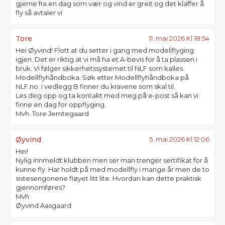
gjerne fra en dag som vær og vind er greit og det klaffer å
fly så avtaler vi
Tore
11. mai 2026 Kl 18:54
Hei Øyvind! Flott at du setter i gang med modellflyging
igjen. Det er riktig at vi må ha et A-bevis for å ta plassen i
bruk. Vi følger sikkerhetssystemet til NLF som kalles
Modellflyhåndboka. Søk etter Modellflyhåndboka på
NLF.no. I vedlegg B finner du kravene som skal til.
Les deg opp og ta kontakt med meg på e-post så kan vi
finne en dag for oppflyging.
Mvh. Tore Jemtegaard
Øyvind
5. mai 2026 Kl 12:06
Hei!
Nylig innmeldt klubben men ser man trenger sertifikat for å
kunne fly. Har holdt på med modellfly i mange år men de to
sistesengonene fløyet litt lite. Hvordan kan dette praktisk
gjennomføres?
Mvh
Øyvind Aasgaard