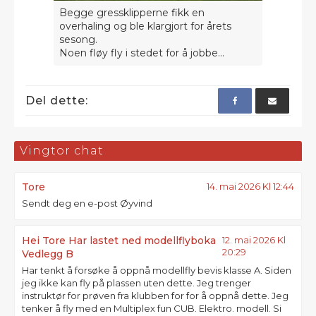
Begge gressklipperne fikk en
overhaling og ble klargjort for årets
sesong.
Noen fløy fly i stedet for å jobbe...
Del dette:
Vingtor chat
Tore
14. mai 2026 Kl 12:44
Sendt deg en e-post Øyvind
Hei Tore Har lastet ned modellflyboka
12. mai 2026 Kl
20:29
Vedlegg B
Har tenkt å forsøke å oppnå modellfly bevis klasse A. Siden
jeg ikke kan fly på plassen uten dette. Jeg trenger
instruktør for prøven fra klubben for for å oppnå dette. Jeg
tenker å fly med en Multiplex fun CUB. Elektro. modell. Si