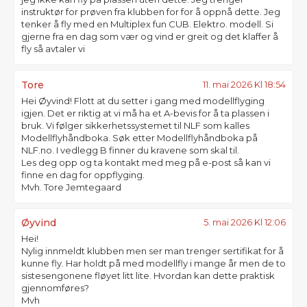
instruktør for prøven fra klubben for for å oppnå dette. Jeg
tenker å fly med en Multiplex fun CUB. Elektro. modell. Si
gjerne fra en dag som vær og vind er greit og det klaffer å
fly så avtaler vi
Tore
11. mai 2026 Kl 18:54
Hei Øyvind! Flott at du setter i gang med modellflyging
igjen. Det er riktig at vi må ha et A-bevis for å ta plassen i
bruk. Vi følger sikkerhetssystemet til NLF som kalles
Modellflyhåndboka. Søk etter Modellflyhåndboka på
NLF.no. I vedlegg B finner du kravene som skal til.
Les deg opp og ta kontakt med meg på e-post så kan vi
finne en dag for oppflyging.
Mvh. Tore Jemtegaard
Øyvind
5. mai 2026 Kl 12:06
Hei!
Nylig innmeldt klubben men ser man trenger sertifikat for å
kunne fly. Har holdt på med modellfly i mange år men de to
sistesengonene fløyet litt lite. Hvordan kan dette praktisk
gjennomføres?
Mvh