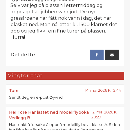
Selv var jeg på plassen i ettermiddag og
oppdaget at jobben var gjort. De nye
gressfrøene har fått nok vann i dag, det har
plasket ned. Men nå, etter kl. 1500 klarnet det
opp og jeg fikk fem fine turer på plassen.
Hurra!
Del dette:
Vingtor chat
Tore
14. mai 2026 Kl 12:44
Sendt deg en e-post Øyvind
Hei Tore Har lastet ned modellflyboka
12. mai 2026 Kl
20:29
Vedlegg B
Har tenkt å forsøke å oppnå modellfly bevis klasse A. Siden
jeg ikke kan fly på plassen uten dette. Jeg trenger