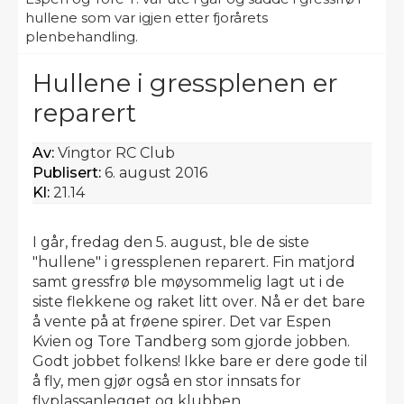
hullene som var igjen etter fjorårets
plenbehandling.
Hullene i gressplenen er
reparert
Av:
Vingtor RC Club
Publisert:
6. august 2016
Kl:
21.14
I går, fredag den 5. august, ble de siste
"hullene" i gressplenen reparert. Fin matjord
samt gressfrø ble møysommelig lagt ut i de
siste flekkene og raket litt over. Nå er det bare
å vente på at frøene spirer. Det var Espen
Kvien og Tore Tandberg som gjorde jobben.
Godt jobbet folkens! Ikke bare er dere gode til
å fly, men gjør også en stor innsats for
flyplassanlegget og klubben.