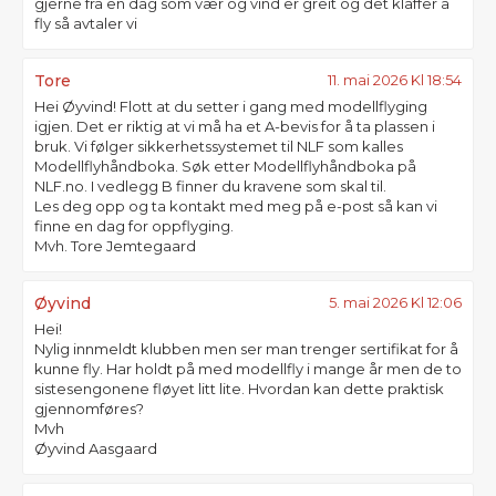
gjerne fra en dag som vær og vind er greit og det klaffer å
fly så avtaler vi
Tore
11. mai 2026 Kl 18:54
Hei Øyvind! Flott at du setter i gang med modellflyging
igjen. Det er riktig at vi må ha et A-bevis for å ta plassen i
bruk. Vi følger sikkerhetssystemet til NLF som kalles
Modellflyhåndboka. Søk etter Modellflyhåndboka på
NLF.no. I vedlegg B finner du kravene som skal til.
Les deg opp og ta kontakt med meg på e-post så kan vi
finne en dag for oppflyging.
Mvh. Tore Jemtegaard
Øyvind
5. mai 2026 Kl 12:06
Hei!
Nylig innmeldt klubben men ser man trenger sertifikat for å
kunne fly. Har holdt på med modellfly i mange år men de to
sistesengonene fløyet litt lite. Hvordan kan dette praktisk
gjennomføres?
Mvh
Øyvind Aasgaard