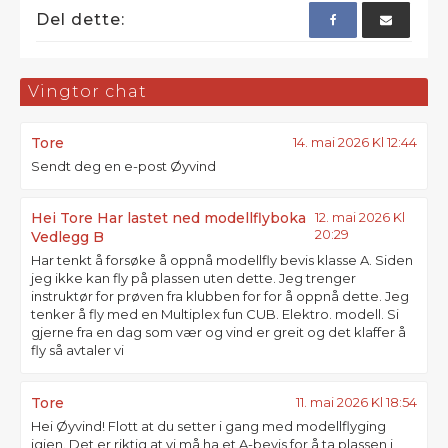
Del dette:
Vingtor chat
Tore
14. mai 2026 Kl 12:44
Sendt deg en e-post Øyvind
Hei Tore Har lastet ned modellflyboka
12. mai 2026 Kl
20:29
Vedlegg B
Har tenkt å forsøke å oppnå modellfly bevis klasse A. Siden
jeg ikke kan fly på plassen uten dette. Jeg trenger
instruktør for prøven fra klubben for for å oppnå dette. Jeg
tenker å fly med en Multiplex fun CUB. Elektro. modell. Si
gjerne fra en dag som vær og vind er greit og det klaffer å
fly så avtaler vi
Tore
11. mai 2026 Kl 18:54
Hei Øyvind! Flott at du setter i gang med modellflyging
igjen. Det er riktig at vi må ha et A-bevis for å ta plassen i