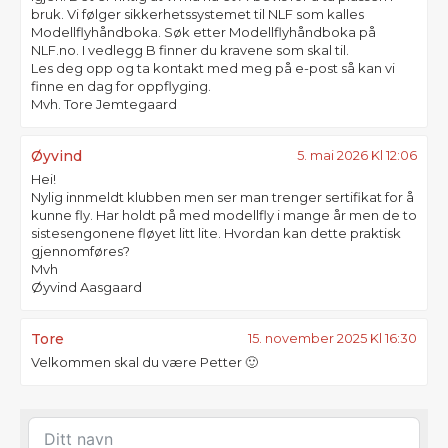
bruk. Vi følger sikkerhetssystemet til NLF som kalles
Modellflyhåndboka. Søk etter Modellflyhåndboka på
NLF.no. I vedlegg B finner du kravene som skal til.
Les deg opp og ta kontakt med meg på e-post så kan vi
finne en dag for oppflyging.
Mvh. Tore Jemtegaard
Øyvind
5. mai 2026 Kl 12:06
Hei!
Nylig innmeldt klubben men ser man trenger sertifikat for å
kunne fly. Har holdt på med modellfly i mange år men de to
sistesengonene fløyet litt lite. Hvordan kan dette praktisk
gjennomføres?
Mvh
Øyvind Aasgaard
Tore
15. november 2025 Kl 16:30
Velkommen skal du være Petter 🙂