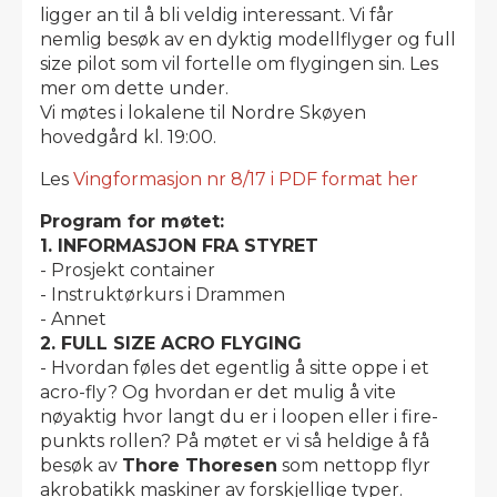
ligger an til å bli veldig interessant. Vi får
nemlig besøk av en dyktig modellflyger og full
size pilot som vil fortelle om flygingen sin. Les
mer om dette under.
Vi møtes i lokalene til Nordre Skøyen
hovedgård kl. 19:00.
Les
Vingformasjon nr 8/17 i PDF format her
Program for møtet:
1. INFORMASJON FRA STYRET
- Prosjekt container
- Instruktørkurs i Drammen
- Annet
2. FULL SIZE ACRO FLYGING
- Hvordan føles det egentlig å sitte oppe i et
acro-fly? Og hvordan er det mulig å vite
nøyaktig hvor langt du er i loopen eller i fire-
punkts rollen? På møtet er vi så heldige å få
besøk av
Thore Thoresen
som nettopp flyr
akrobatikk maskiner av forskjellige typer.