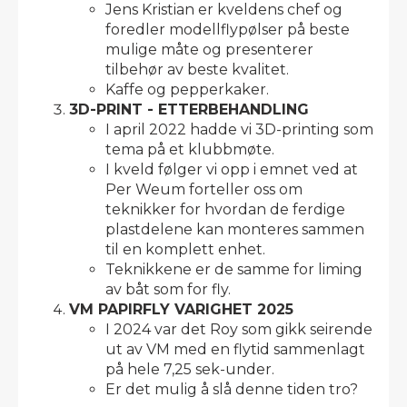
Jens Kristian er kveldens chef og
foredler modellflypølser på beste
mulige måte og presenterer
tilbehør av beste kvalitet.
Kaffe og pepperkaker.
3D-PRINT - ETTERBEHANDLING
I april 2022 hadde vi 3D-printing som
tema på et klubbmøte.
I kveld følger vi opp i emnet ved at
Per Weum forteller oss om
teknikker for hvordan de ferdige
plastdelene kan monteres sammen
til en komplett enhet.
Teknikkene er de samme for liming
av båt som for fly.
VM PAPIRFLY VARIGHET 2025
I 2024 var det Roy som gikk seirende
ut av VM med en flytid sammenlagt
på hele 7,25 sek-under.
Er det mulig å slå denne tiden tro?