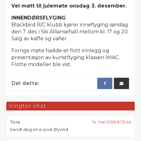
Vel møtt til julemøte onsdag 3. desember.
INNENDØRSFLYGING
Blackbird R/C klubb kjører inneflyging søndag
den 7. des. i Ski Alliansehall mellom kl. 17 og 20.
Salg av kaffe og vafler.
Forrige møte hadde et flott innlegg og
presentasjon av kunstflyging klassen IMAC.
Flotte modeller ble vist.
Del dette:
Vingtor chat
Tore
14. mai 2026 Kl 12:44
Sendt deg en e-post Øyvind