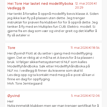
Hei Tore Har lastet ned modellflyboka
12. mai 2026 Kl
20:29
Vedlegg B
Har tenkt å forsøke å oppnå modellfly bevis klasse A. Siden
jeg ikke kan fly på plassen uten dette. Jeg trenger
instruktør for prøven fra klubben for for å oppnå dette. Jeg
tenker å fly med en Multiplex fun CUB. Elektro. modell. Si
gjerne fra en dag som vær og vind er greit og det klaffer å
fly så avtaler vi
Tore
11. mai 2026 Kl 18:54
Hei Øyvind! Flott at du setter i gang med modellflyging
igjen. Det er riktig at vi må ha et A-bevis for å ta plassen i
bruk. Vi følger sikkerhetssystemet til NLF som kalles
Modellflyhåndboka. Søk etter Modellflyhåndboka på
NLF.no. I vedlegg B finner du kravene som skal til.
Les deg opp og ta kontakt med meg på e-post så kan vi
finne en dag for oppflyging.
Mvh. Tore Jemtegaard
Øyvind
5. mai 2026 Kl 12:06
Hei!
Nylig innmeldt klubben men ser man trenger sertifikat for å