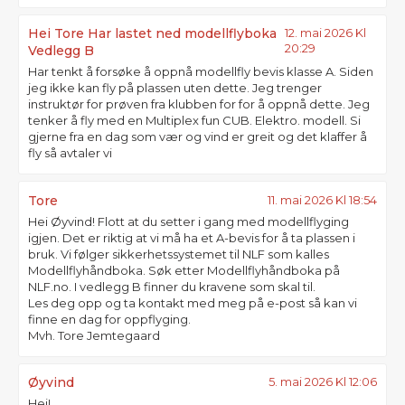
Hei Tore Har lastet ned modellflyboka
12. mai 2026 Kl
20:29
Vedlegg B
Har tenkt å forsøke å oppnå modellfly bevis klasse A. Siden
jeg ikke kan fly på plassen uten dette. Jeg trenger
instruktør for prøven fra klubben for for å oppnå dette. Jeg
tenker å fly med en Multiplex fun CUB. Elektro. modell. Si
gjerne fra en dag som vær og vind er greit og det klaffer å
fly så avtaler vi
Tore
11. mai 2026 Kl 18:54
Hei Øyvind! Flott at du setter i gang med modellflyging
igjen. Det er riktig at vi må ha et A-bevis for å ta plassen i
bruk. Vi følger sikkerhetssystemet til NLF som kalles
Modellflyhåndboka. Søk etter Modellflyhåndboka på
NLF.no. I vedlegg B finner du kravene som skal til.
Les deg opp og ta kontakt med meg på e-post så kan vi
finne en dag for oppflyging.
Mvh. Tore Jemtegaard
Øyvind
5. mai 2026 Kl 12:06
Hei!