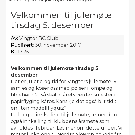
Velkommen til julemøte
tirsdag 5. desember
Av:
Vingtor RC Club
Publisert:
30. november 2017
Kl:
17.25
Velkommen til julemøte tirsdag 5.
desember
Det er juletid og tid for Vingtors julemøte. Vi
samles og koser oss med pølser i lompe og
tilbehør. Og så skal jo årets verdensmester i
papirflyging kåres. Kanskje det også blir tid til
en liten modellflyquiz?
I tillegg til innkalling til julemøte, finner dere
også innkalling til klubbens årsmøte som
avholdes i februar. Les mer om dette under. Vi
møtes i lokalene til Nordre Skøyen hovedgård