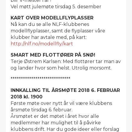
blir V-mester i år?
Vel møtt julemøte tirsdag 5. desember
KART OVER MODELLFLYPLASSER
Nå kan du se alle NLF-klubbenes
modellflyplasser, samt de flyplasser våre
klubber har avtale med, på kart:
http://nlf.no/modellfly/kart
SMART MED FLOTTØRER PÅ SNØ!
Terje Østrem Karlsen: Med flottører tar man av
og lander hvor som helst. Utrolig morsomt.
*****************************
INNKALLING TIL ÅRSMØTE 2018 6. FEBRUAR
2018 kl. 1900
Første møte over nytt år vil være klubbens
årsmøte tirsdag 6. februar.
Årsmøtet er det møtet i året hvor alle
medlemmer har mulighet til å påvirke
klubbens drift. Har du gode ideer eller forslag