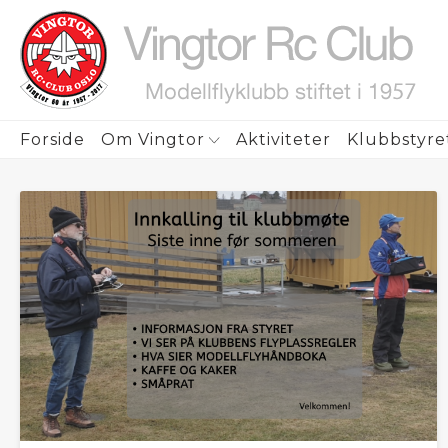
ubmenu
Forside
Om Vingtor
Aktiviteter
Klubbstyre
ubmenu
ubmenu