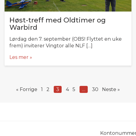
Høst-treff med Oldtimer og
Warbird
Lørdag den 7. september (OBS! Flyttet en uke
frem) inviterer Vingtor alle NLF […]
Les mer »
« Forrige
1
2
3
4
5
…
30
Neste »
Kontonummer: 1